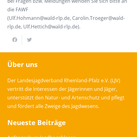
Bei Fragen bzw. Meldungen wenden Sie sich bitte an
die FAWF
(Ulf.Hohmann@wald-rlp.de, Carolin.Troeger@wald-
rlp.de, Ulf.Hettich@wald-rlp.de).
Über uns
Der Landesjagdverband Rheinland-Pfalz e.V. (LJV)
vertritt die Interessen der Jägerinnen und Jäger,
unterstützt den Natur- und Artenschutz und pflegt
und fördert alle Zweige des Jagdwesens.
Neueste Beiträge