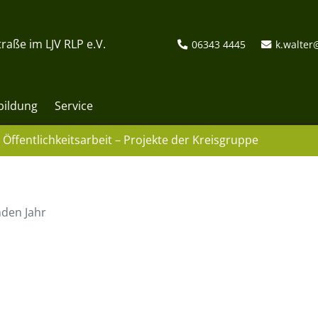
raße im LJV RLP e.V.
06343 4445
k.walter
bildung
Service
Öffentlichkeitsarbeit – Projekte der Kreisgruppe
nden Jahr