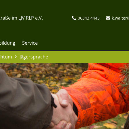
raße im LJV RLP e.V.
06343 4445
k.walter
bildung
Service
uchtum
Jägersprache