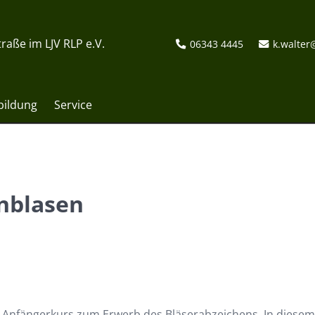
raße im LJV RLP e.V.
06343 4445
k.walter
bildung
Service
nblasen
r Anfängerkurs zum Erwerb des Bläserabzeichens. In diese