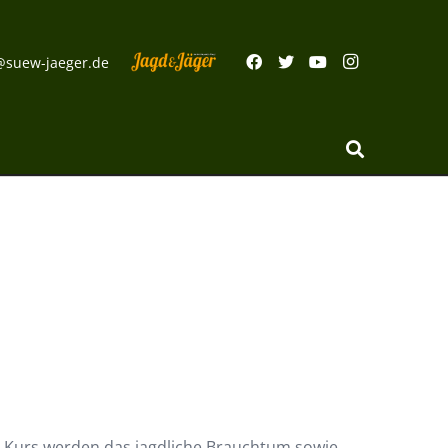
@suew-jaeger.de
m Kurs werden das jagdliche Brauchtum sowie